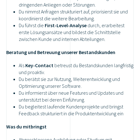
dringenden Anliegen oder Störungen.
Du nimmst Anfragen strukturiert auf, priorisierst sie und
koordinierst die weitere Bearbeitung.
Du führst die
First-Level-Analyse
durch, erarbeitest
erste Lösungsansätze und bildest die Schnittstelle
zwischen Kunde und internen Abteilungen.
Beratung und Betreuung unserer Bestandskunden
Als
Key-Contact
betreust du Bestandskunden langfristig
und proaktiv.
Du berätst sie zur Nutzung, Weiterentwicklung und
Optimierung unserer Software.
Du informierst über neue Features und Updates und
unterstützt bei deren Einführung.
Du begleitest laufende Kundenprojekte und bringst
Feedback strukturiert in die Produktentwicklung ein
Was du mitbringst
Abgeschlossene Ausbildung oder Studium mit