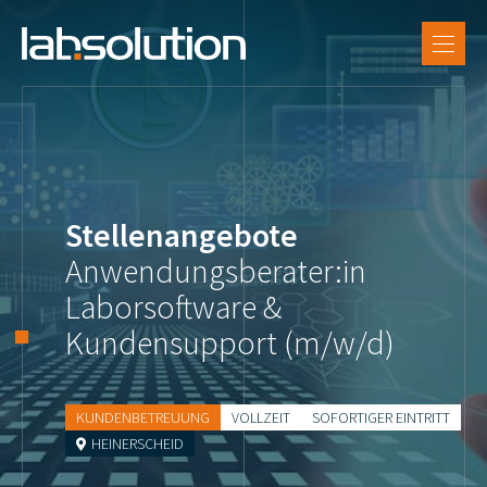
DE
SUPPORT
FR
LX Software
EN
Referenzen
Labsolution
Stellenangebote
Karriere
Anwendungsberater:in
Laborsoftware &
Kundensupport (m/w/d)
KUNDENBETREUUNG
VOLLZEIT
SOFORTIGER EINTRITT
HEINERSCHEID