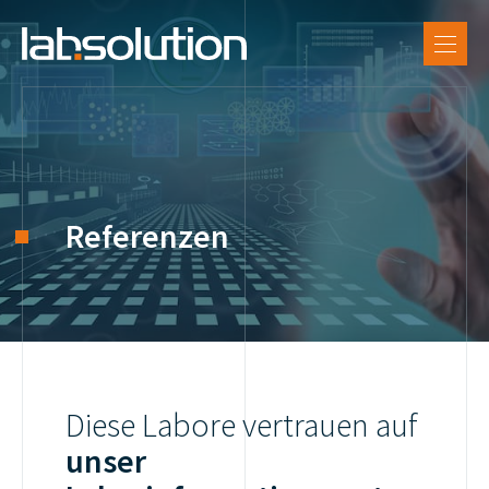
DE
SUPPORT
FR
LX Software
EN
Referenzen
Labsolution
Referenzen
Karriere
Diese Labore vertrauen auf
unser