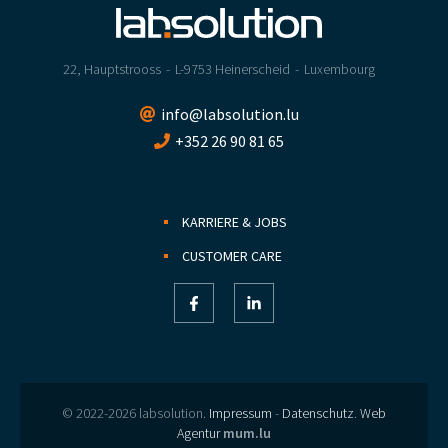
22, Hauptstrooss
L-9753 Heinerscheid
Luxembourg
info@labsolution.lu
+352 26 90 81 65
KARRIERE & JOBS
CUSTOMER CARE
© 2022-2026 labsolution.
Impressum
-
Datenschutz
.
Web
Agentur
mum.lu