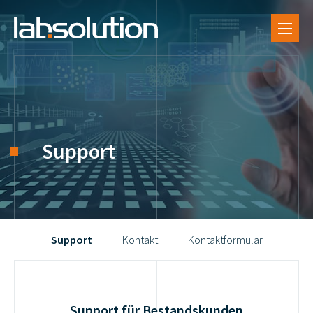
DE
SUPPORT
FR
LX Software
EN
Referenzen
Labsolution
Support
Karriere
Support
Kontakt
Kontaktformular
Support für Bestandskunden