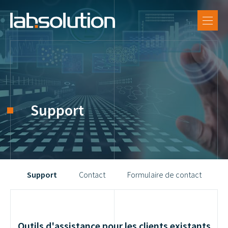
FR
SUPPORT
DE
LX Software
EN
Références
Labsolution
Support
Carrière
Support
Contact
Formulaire de contact
Outils d'assistance pour les clients existants