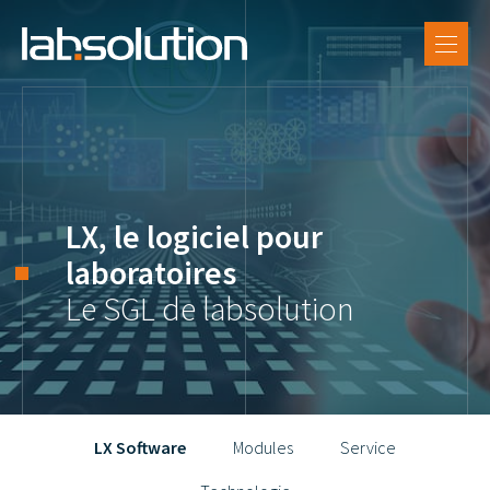
FR
SUPPORT
DE
LX Software
EN
Références
Labsolution
LX, le logiciel pour
Carrière
laboratoires
Le SGL de labsolution
LX Software
Modules
Service