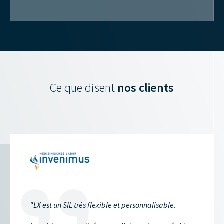
Ce que disent
nos clients
t un SIL très flexible et personnalisable.
"Depuis de 
travaille en