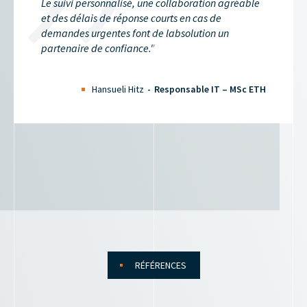
vi personnalisé, une collaboration agréable
Les collabor
 délais de réponse courts en cas de
compréhensi
des urgentes font de labsolution un
laboratoire,
aire de confiance."
informatiqu
Labsolution 
externe, lab
Hansueli Hitz
Responsable IT – MSc ETH
réjouis de p
RÉFÉRENCES